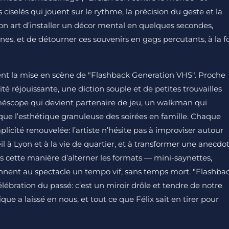
ciselés qui jouent sur le rythme, la précision du geste et la
on art d’installer un décor mental en quelques secondes,
es, et de détourner ces souvenirs en gags percutants, à la fo
ent la mise en scène de "Flashback Generation VHS". Proche
ité réjouissante, une diction souple et de petites trouvailles
méscope qui devient partenaire de jeu, un walkman qui
e l’esthétique granuleuse des soirées en famille. Chaque
licité renouvelée: l’artiste n’hésite pas à improviser autour
’œil à Lyon et à la vie de quartier, et à transformer une anecdo
cette manière d’alterner les formats — mini-saynettes,
donnent au spectacle un tempo vif, sans temps mort. "Flashba
ébration du passé: c’est un miroir drôle et tendre de notre
que a laissé en nous, et tout ce que Félix sait en tirer pour