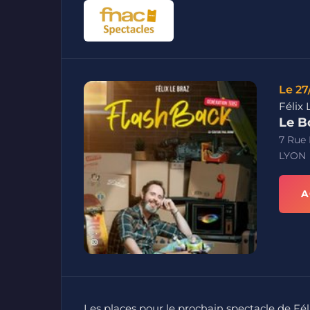
Le 27
Félix 
Le B
7 Rue
LYON
A
Les places pour le prochain spectacle de Fél