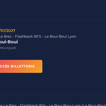
/01/2027
Le Braz - Flashback 90'S - Le Boui Boui Lyon
oui-Boui
 Mourguet
CCÈS BILLETTERIE
ix Le Braz - Flashback 90's - Le Boui Boui Lyon (Le Boui-Boui