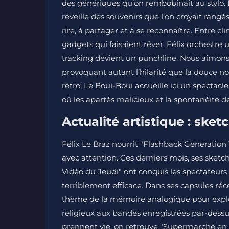
des génériques qu’on rembobinait au stylo. Da
réveille des souvenirs que l’on croyait rangé
rire, à partager et à se reconnaître. Entre c
gadgets qui faisaient rêver, Félix orchestre
tracking devient un punchline. Nous aimons l
provoquant autant l’hilarité que la douce no
rétro. Le Boui-Boui accueille ici un spectacle
où les apartés malicieux et la spontanéité d
Actualité artistique : ske
Félix Le Braz nourrit "Flashback Generation 
avec attention. Ces derniers mois, ses sketc
Vidéo du Jeudi" ont conquis les spectateurs e
terriblement efficace. Dans ses capsules réc
thème de la mémoire analogique pour explor
religieux aux bandes enregistrées par-dessus
prennent vie: on retrouve "Supermarché en