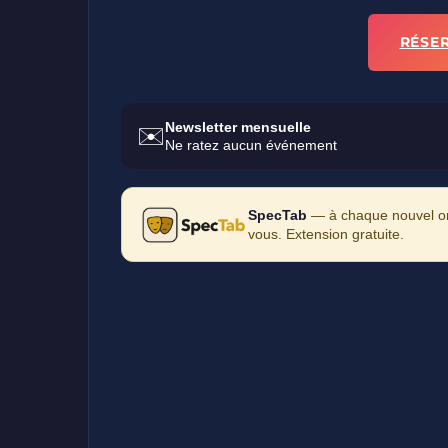
RÉSE
Newsletter mensuelle
✉️
Ne ratez aucun événement
SpecTab
— à chaque nouvel ong
vous. Extension gratuite.