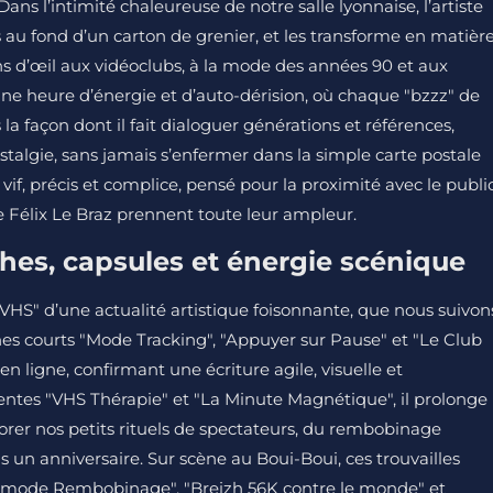
ns l’intimité chaleureuse de notre salle lyonnaise, l’artiste
s au fond d’un carton de grenier, et les transforme en matièr
lins d’œil aux vidéoclubs, à la mode des années 90 et aux
 une heure d’énergie et d’auto-dérision, où chaque "bzzz" de
a façon dont il fait dialoguer générations et références,
stalgie, sans jamais s’enfermer dans la simple carte postale
 vif, précis et complice, pensé pour la proximité avec le public
e Félix Le Braz prennent toute leur ampleur.
tches, capsules et énergie scénique
VHS" d’une actualité artistique foisonnante, que nous suivon
hes courts "Mode Tracking", "Appuyer sur Pause" et "Le Club
n ligne, confirmant une écriture agile, visuelle et
entes "VHS Thérapie" et "La Minute Magnétique", il prolonge 
er nos petits rituels de spectateurs, du rembobinage
 un anniversaire. Sur scène au Boui-Boui, ces trouvailles
 mode Rembobinage", "Breizh 56K contre le monde" et