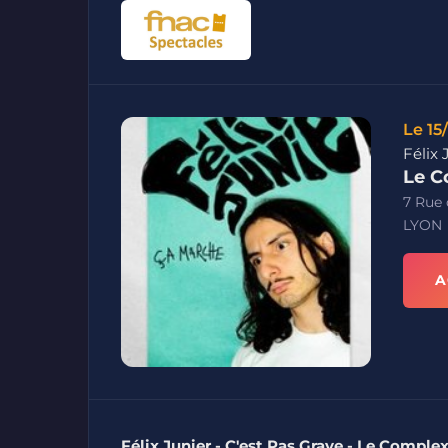
Le 15
Félix 
Le C
7 Rue 
LYON
A
Félix Junier - C'est Pas Grave - Le Comple