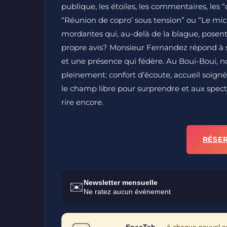
publique, les étoiles, les commentaires, les 
“Réunion de copro’ sous tension” ou “Le mic
mordantes qui, au-delà de la blague, posent 
propre avis? Monsieur Fernandez répond à s
et une présence qui fédère. Au Boui-Boui, 
pleinement: confort d’écoute, accueil soigné, 
le champ libre pour surprendre et aux spectat
rire encore.
RÉSE
Newsletter mensuelle
✉️
Ne ratez aucun événement
SpecTab
— à chaque nouvel ong