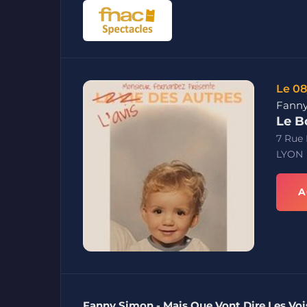
Le 08
Fanny
Le B
7 Rue
LYON
A
Fanny Simon - Mais Que Vont Dire Les Voi