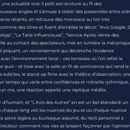
e actualité vive: il polit son écriture au fil des
ouveaux angles et s’amuse à tester des passerelles entre scè
méros récents, on retrouve des morceaux au ton très
mme des titres et fixent d’emblée le décor: “Avis Google: 2
sApp”, “La Tatie influenceuse”, “Service Après-Vente des
llé au contact des spectateurs, met en lumière la mécaniqu
ail piquant, un renversement qui déclenche l’évidence
avec l’environnement local – ces terrasses où l’on refait le
e quoi – et tisse avec la salle un fil de connivence qui rend le
subtiles, le stand-up flirte avec le théâtre d’observation: un
un tempo qui varie entre confidences et mitraille rythmique,
un rire, une réaction appelle une réplique inédite.
 d’humain, et “L’Avis des Autres” en est un bel étendard: un
où chaque rang voit les nuances du jeu et où chaque nuance
 la satire légère au burlesque assumé, du récit personnel à
 directeur: comment nos vies se laissent façonner par l’opinion