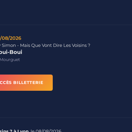
/08/2026
 Simon - Mais Que Vont Dire Les Voisins ?
oui-Boui
 Mourguet
CCÈS BILLETTERIE
sins ? à Lyon
, le 08/08/2026.