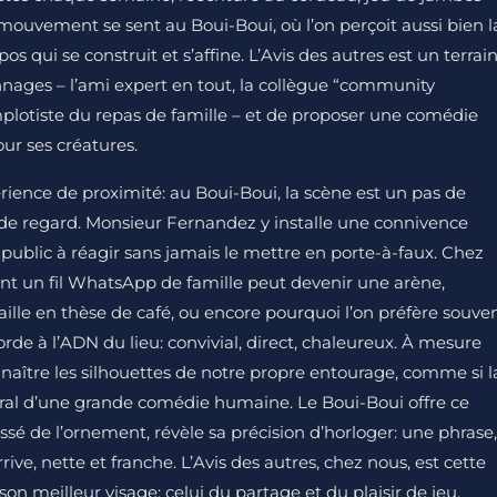
mouvement se sent au Boui-Boui, où l’on perçoit aussi bien l
pos qui se construit et s’affine. L’Avis des autres est un terrai
nnages – l’ami expert en tout, la collègue “community
mplotiste du repas de famille – et de proposer une comédie
ur ses créatures.
rience de proximité: au Boui-Boui, la scène est un pas de
ée de regard. Monsieur Fernandez y installe une connivence
 public à réagir sans jamais le mettre en porte-à-faux. Chez
ont un fil WhatsApp de famille peut devenir une arène,
le en thèse de café, ou encore pourquoi l’on préfère souve
corde à l’ADN du lieu: convivial, direct, chaleureux. À mesure
naître les silhouettes de notre propre entourage, comme si l
néral d’une grande comédie humaine. Le Boui-Boui offre ce
sé de l’ornement, révèle sa précision d’horloger: une phrase,
rrive, nette et franche. L’Avis des autres, chez nous, est cette
son meilleur visage: celui du partage et du plaisir de jeu.