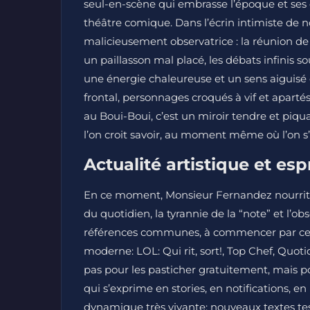
seul-en-scène qui embrasse l’époque et ses 
théâtre comique. Dans l’écrin intimiste de no
malicieusement observatrice : la réunion de
un paillasson mal placé, les débats infinis 
une énergie chaleureuse et un sens aiguisé 
frontal, personnages croqués à vif et apartés
au Boui-Boui, c’est un miroir tendre et piqua
l’on croit savoir, au moment même où l’on s’
Actualité artistique et esp
En ce moment, Monsieur Fernandez nourrit 
du quotidien, la tyrannie de la “note” et l’
références communes, à commencer par ces
moderne: LOL: Qui rit, sort!, Top Chef, Quo
pas pour les pasticher gratuitement, mais p
qui s’exprime en stories, en notifications, en
dynamique très vivante: nouveaux textes te