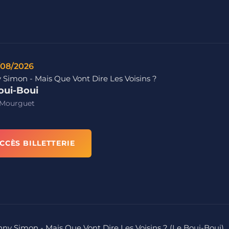
/08/2026
 Simon - Mais Que Vont Dire Les Voisins ?
oui-Boui
 Mourguet
CCÈS BILLETTERIE
nny Simon - Mais Que Vont Dire Les Voisins ? (Le Boui-Boui)