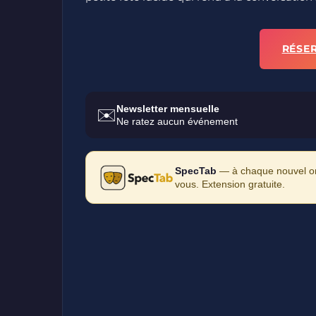
RÉSE
Newsletter mensuelle
✉️
Ne ratez aucun événement
SpecTab
— à chaque nouvel ong
vous. Extension gratuite.