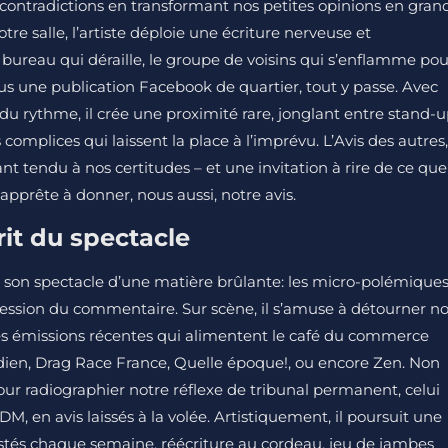
contradictions en transformant nos petites opinions en gran
tre salle, l’artiste déploie une écriture nerveuse et
 bureau qui déraille, le groupe de voisins qui s’enflamme pou
sous une publication Facebook de quartier, tout y passe. Avec
du rythme, il crée une proximité rare, jonglant entre stand-
 complices qui laissent la place à l’imprévu. L’Avis des autres,
nt tendu à nos certitudes – et une invitation à rire de ce que
apprête à donner, nous aussi, notre avis.
rit du spectacle
son spectacle d’une matière brûlante: les micro-polémique
obsession du commentaire. Sur scène, il s’amuse à détourner n
 émissions récentes qui alimentent le café du commerce
tidien, Drag Race France, Quelle époque!, ou encore Zen. Non
our radiographier notre réflexe de tribunal permanent, celui
 DM, en avis laissés à la volée. Artistiquement, il poursuit une
stés chaque semaine, réécriture au cordeau, jeu de jambes