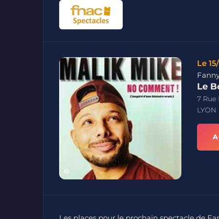
Le 15
Fanny
Le B
7 Rue
LYON
A
Les places pour le prochain spectacle de Fa