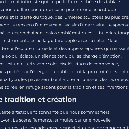
un format intimiste qui rappelle l’atmosphère des tablaos
ulsation du flamenco: une scène proche, une acoustique
ante et la clarté du toque, des lumières sculptées au plus prè
ado, la tension d’un marcaje, l’éclair d’une vuelta. Le spectac
oétiques, enchaînant palos emblématiques — bulerías, tango
ns instrumentales où la guitare déploie ses falsetas. Nous
ite sur l’écoute mutuelle et des appels-réponses qui naissen
 jaleo qui éclate, un silence tenu qui se charge d’émotion.
 est un rituel vivant: solos ciselés, duos de connivence,
ous portés par l’énergie du public, dont la proximité devient 
eux Lyon, les pavés semblent vibrer à l’unisson des taconeos,
 soirée, en refuge ardent pour la tradition et ses inventions.
e tradition et création
alité artistique foisonnante que nous sommes fiers
 Lyon. La scène flamenca, stimulée par une nouvelle
ristes, revisite les codes avec respect et audace: arrangement