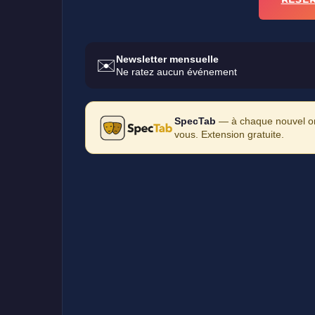
Newsletter mensuelle
✉️
Ne ratez aucun événement
SpecTab
— à chaque nouvel ong
vous. Extension gratuite.