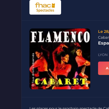
Le 28
Cabar
Espa
LYON
A
Les places pour le prochain spectacle de C