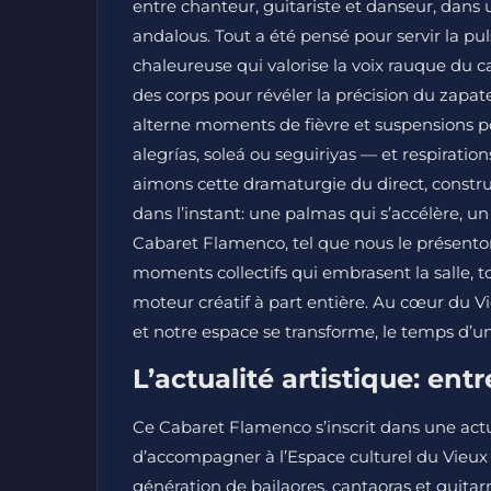
entre chanteur, guitariste et danseur, dans 
andalous. Tout a été pensé pour servir la p
chaleureuse qui valorise la voix rauque du c
des corps pour révéler la précision du zapate
alterne moments de fièvre et suspensions p
alegrías, soleá ou seguiriyas — et respiratio
aimons cette dramaturgie du direct, constru
dans l’instant: une palmas qui s’accélère, un
Cabaret Flamenco, tel que nous le présentons,
moments collectifs qui embrasent la salle, t
moteur créatif à part entière. Au cœur du Vi
et notre espace se transforme, le temps d’une
L’actualité artistique: entr
Ce Cabaret Flamenco s’inscrit dans une actu
d’accompagner à l’Espace culturel du Vieux
génération de bailaores, cantaoras et guitar