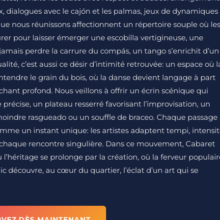
 dialogues avec le cajón et les palmas, jeux de dynamiques
s que nous réunissons affectionnent un répertoire souple où le
rer pour laisser émerger une escobilla vertigineuse, une
s jamais perdre la carrure du compás, un tango s’enrichit d’un
lité, c’est aussi ce désir d’intimité retrouvée: un espace où l
entendre le grain du bois, où la danse devient langage à part
hant profond. Nous veillons à offrir un écrin scénique qui
précise, un plateau resserré favorisant l’improvisation, un
moindre rasgueado ou un souffle de braceo. Chaque passage
omme un instant unique: les artistes adaptent tempi, intensi
ant chaque rencontre singulière. Dans ce mouvement, Cabaret
’héritage se prolonge par la création, où la ferveur populair
lic découvre, au cœur du quartier, l’éclat d’un art qui se
RVEZ DÈS MAINTENANT