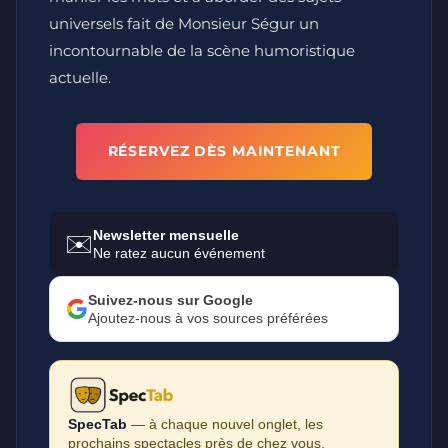
universels fait de Monsieur Ségur un
incontournable de la scène humoristique
actuelle.
RÉSERVEZ DÈS MAINTENANT
Newsletter mensuelle
✉️
Ne ratez aucun événement
Suivez-nous sur Google
Ajoutez-nous à vos sources préférées
SpecTab
— à chaque nouvel onglet, les
prochains spectacles près de chez vous.