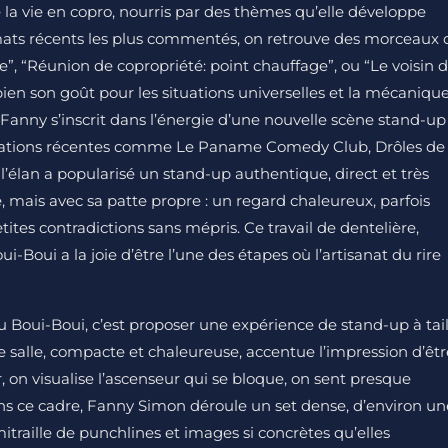
e la vie en copro, nourris par des thèmes qu’elle développe
mats récents les plus commentés, on retrouve des morceaux 
, “Réunion de copropriété: point chauffage”, ou “Le voisin 
t bien son goût pour les situations universelles et la mécaniqu
anny s’inscrit dans l’énergie d’une nouvelle scène stand-up
captations récentes comme Le Paname Comedy Club, Drôles de
l’élan a popularisé un stand-up authentique, direct et très
té, mais avec sa patte propre : un regard chaleureux, parfois
tites contradictions sans mépris. Ce travail de dentelière,
oui-Boui a la joie d’être l’une des étapes où l’artisanat du rire
 au Boui-Boui, c’est proposer une expérience de stand-up à tail
salle, compacte et chaleureuse, accentue l’impression d’êtr
r, on visualise l’ascenseur qui se bloque, on sent presque
 Dans ce cadre, Fanny Simon déroule un set dense, d’environ un
itraille de punchlines et images si concrètes qu’elles