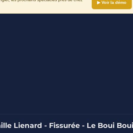
▶ Voir la démo
lle Lienard - Fissurée - Le Boui Bou