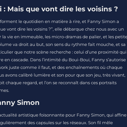
: Mais que vont dire les voisins ?
sforment le quotidien en matière à rire, et Fanny Simon a
e vont dire les voisins ?”, elle débarque chez nous avec un
ur la vie en immeuble, les micro-dramas de palier, et les petit
plume va droit au but, son sens du rythme fait mouche, et sa
rticulier que notre scène recherche : celui d’une proximité qui
ire en cascade. Dans l’intimité du Boui-Boui, Fanny s’autorise
work juste comme il faut, et des enchaînements où chaque
 avons calibré lumière et son pour que son jeu, très vivant,
oit chaque regard, et l’on se reconnaît dans ces portraits
ymes.
 Fanny Simon
actualité artistique foisonnante pour Fanny Simon, qui affine
gulièrement des capsules sur les réseaux. Son fil mêle