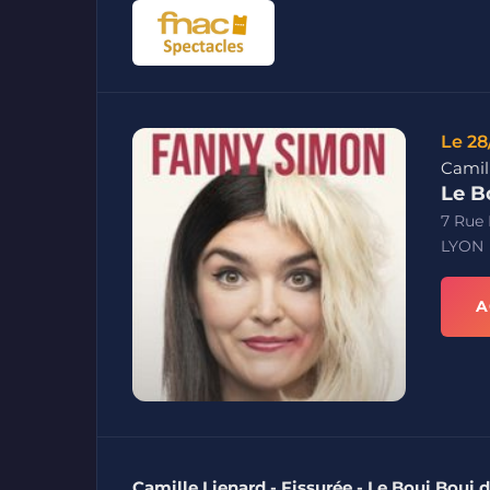
Le 28
Camill
Le B
7 Rue
LYON
A
Camille Lienard - Fissurée - Le Boui Boui 