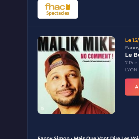
Le 15
Fanny
Le B
7 Rue
LYON
A
Fanny Simon - Mais Que Vont Dire Les Voi