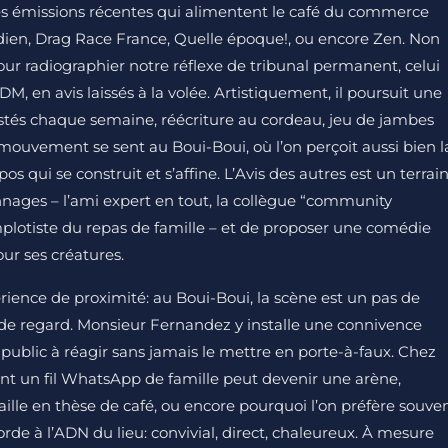
 émissions récentes qui alimentent le café du commerce
tidien, Drag Race France, Quelle époque!, ou encore Zen. Non
our radiographier notre réflexe de tribunal permanent, celui
 DM, en avis laissés à la volée. Artistiquement, il poursuit une
stés chaque semaine, réécriture au cordeau, jeu de jambes
mouvement se sent au Boui-Boui, où l’on perçoit aussi bien l
pos qui se construit et s’affine. L’Avis des autres est un terrai
nnages – l’ami expert en tout, la collègue “community
mplotiste du repas de famille – et de proposer une comédie
ur ses créatures.
rience de proximité: au Boui-Boui, la scène est un pas de
ée de regard. Monsieur Fernandez y installe une connivence
 public à réagir sans jamais le mettre en porte-à-faux. Chez
ont un fil WhatsApp de famille peut devenir une arène,
le en thèse de café, ou encore pourquoi l’on préfère souve
corde à l’ADN du lieu: convivial, direct, chaleureux. À mesure