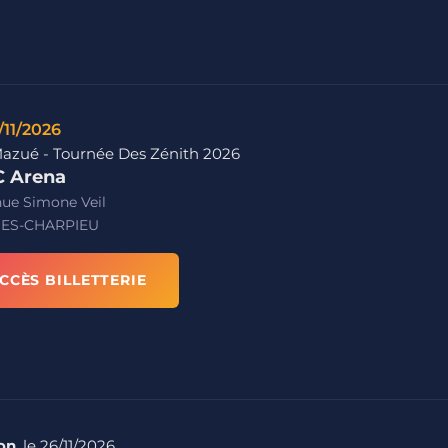
/11/2026
azué - Tournée Des Zénith 2026
 Arena
nue Simone Veil
ES-CHARPIEU
CCÈS BILLETTERIE
on
, le 26/11/2026.