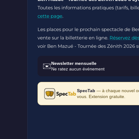
Toutes les informations pratiques (tarifs, bil
cette page
.
Les places pour le prochain spectacle de B
vente sur la billetterie en ligne.
Réservez dè
voir Ben Mazué - Tournée des Zénith 2026 s
Newsletter mensuelle
✉️
Ne ratez aucun événement
SpecTab
— à chaque nouvel ong
vous. Extension gratuite.