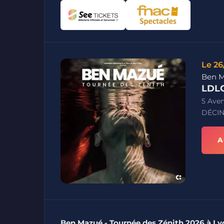
Le 26
Ben M
LDLC
5 Ave
DÉCIN
A
Ben Mazué - Tournée des Zénith 2026 à Ly