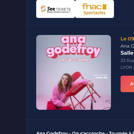
Le 09
Ana G
Sall
33 Ru
LYON
A
Ana Godefroy - On s'accroche - Tournée à