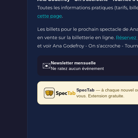
Toutes les informations pratiques (tarifs, bil
cette page
.
Les billets pour le prochain spectacle de An
en vente sur la billetterie en ligne.
Réservez
et voir Ana Godefroy - On s'accroche - Tourn
Newsletter mensuelle
✉️
Ne ratez aucun événement
SpecTab
— à chaque nouvel ong
vous. Extension gratuite.