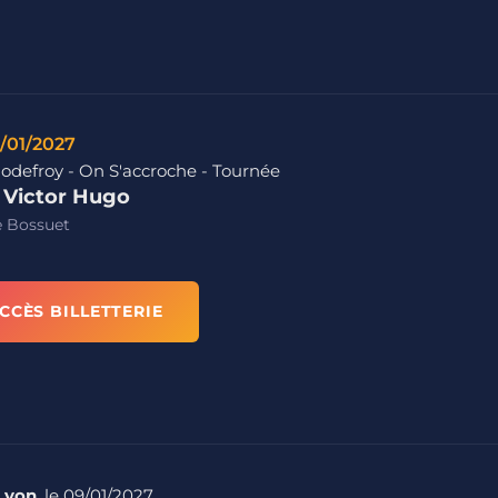
/01/2027
odefroy - On S'accroche - Tournée
e Victor Hugo
e Bossuet
CCÈS BILLETTERIE
 Lyon
, le 09/01/2027.