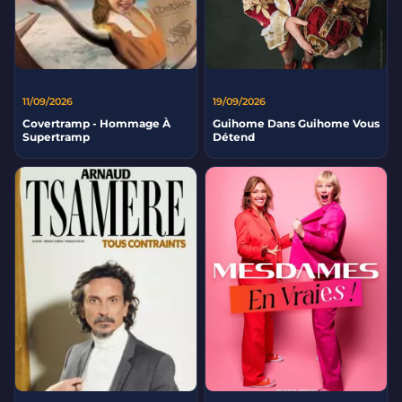
11/09/2026
19/09/2026
Covertramp - Hommage À
Guihome Dans Guihome Vous
Supertramp
Détend