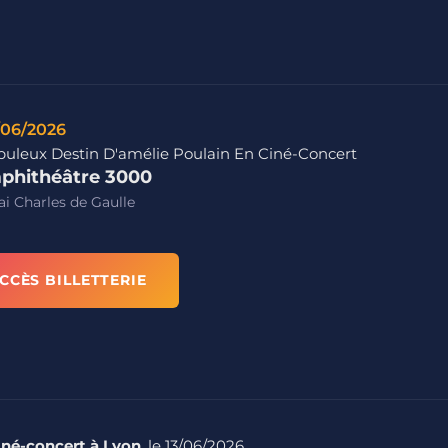
/06/2026
buleux Destin D'amélie Poulain En Ciné-Concert
phithéâtre 3000
i Charles de Gaulle
CCÈS BILLETTERIE
iné-concert à Lyon
, le 13/06/2026.