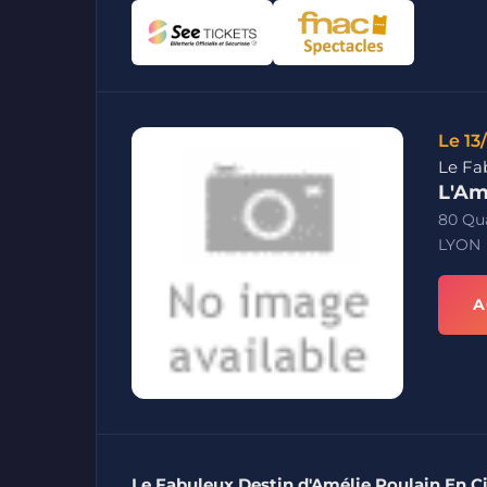
Le 13
Le Fa
L'Am
80 Qua
LYON
A
Le Fabuleux Destin d'Amélie Poulain En C