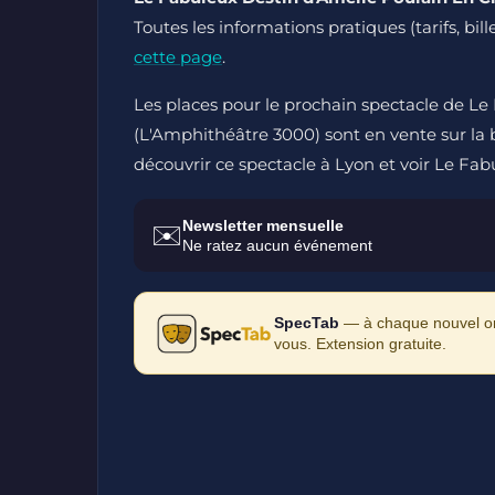
Toutes les informations pratiques (tarifs, bi
cette page
.
Les places pour le prochain spectacle de L
(L'Amphithéâtre 3000) sont en vente sur la bi
découvrir ce spectacle à Lyon et voir Le Fa
Newsletter mensuelle
✉️
Ne ratez aucun événement
SpecTab
— à chaque nouvel ong
vous. Extension gratuite.