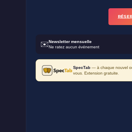
RÉSE
Newsletter mensuelle
✉️
Ne ratez aucun événement
SpecTab
— à chaque nouvel ong
vous. Extension gratuite.