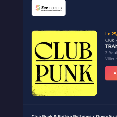
Le 25
Club 
TRA
3 Boul
Villeu
A
Club Punk & Boîte à Rythmes x Open-Air 