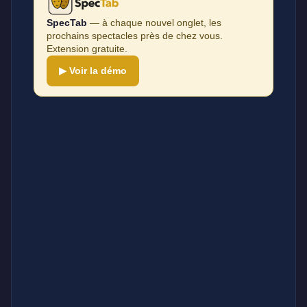
SpecTab
— à chaque nouvel onglet, les
prochains spectacles près de chez vous.
Extension gratuite.
▶ Voir la démo